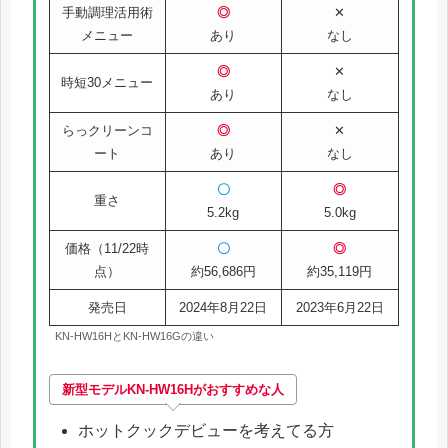
手動調理活用術
◎
✕
メニュー
あり
なし
◎
✕
時短30メニュー
あり
なし
らっクリーンコ
◎
✕
ート
あり
なし
〇
◎
重さ
5.2kg
5.0kg
価格（11/22時
〇
◎
点）
約56,686円
約35,119円
発売日
2024年8月22日
2023年6月22日
KN-HW16HとKN-HW16Gの違い
新型モデル
KN-HW16H
がおすすめな人
ホットクックデビューを考えてる方