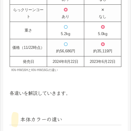
らっクリーンコー
◎
✕
ト
あり
なし
〇
◎
重さ
5.2kg
5.0kg
〇
◎
価格（11/22時点）
約56,686円
約35,119円
発売日
2024年8月22日
2023年6月22日
KN-HW16HとKN-HW16Gの違い
各違いを解説していきます。
本体カラーの違い