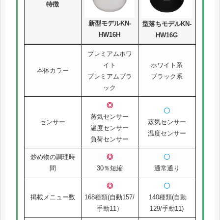
特徴
新型モデルKN-
型落ちモデルKN-
HW16H
HW16G
プレミアムホワ
イト
ホワイト系
本体カラー
プレミアムブラ
ブラック系
ック
◎
〇
蒸気センサー
センサー
蒸気センサー
温度センサー
温度センサー
負荷センサー
炒め物の調理時
◎
〇
間
30％短縮
通常通り
◎
〇
掲載メニュー数
168種類(自動157/
140種類(自動
手動11）
129/手動11)