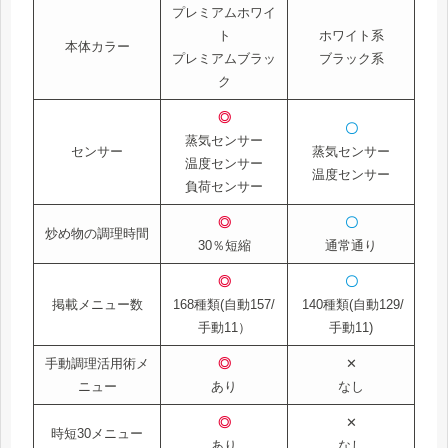
プレミアムホワイ
ト
ホワイト系
本体カラー
プレミアムブラッ
ブラック系
ク
◎
〇
蒸気センサー
センサー
蒸気センサー
温度センサー
温度センサー
負荷センサー
◎
〇
炒め物の調理時間
30％短縮
通常通り
◎
〇
掲載メニュー数
168種類(自動157/
140種類(自動129/
手動11）
手動11)
手動調理活用術メ
◎
✕
ニュー
あり
なし
◎
✕
時短30メニュー
あり
なし