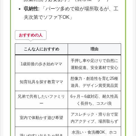
収納性
: 「パーツ多めで箱が場所取るが、工
夫次第でソファ下OK」
お
すすめ
の人
こんな人におすすめ
理由
手押し車や足けりで自然に
1歳前後の歩き始めママ
運動促進、安全素材で安心
想像力・創造性を育む25種
知育玩具を探す教育ママ
遊具、デザイン賞受賞品質
兄弟で共有したいファミリ
6ヶ月～6歳対応、耐久性高
ー
く長持ち、コスパ良
アスレチック・滑り台で室
室内で体動かす遊び希望
内アクティブ、場所取らず
水洗い・食洗機OK、ホコ
洗いやすいおもちゃ好き