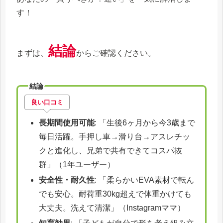
す！
結論
まずは、
からご確認ください。
結論
良い口コミ
長期間使用可能
: 「生後6ヶ月から今3歳まで
毎日活躍。手押し車→滑り台→アスレチッ
クと進化し、兄弟で共有できてコスパ抜
群」（1年ユーザー）
安全性・耐久性
: 「柔らかいEVA素材で転ん
でも安心。耐荷重30kg超えで体重かけても
大丈夫。洗えて清潔」（Instagramママ）