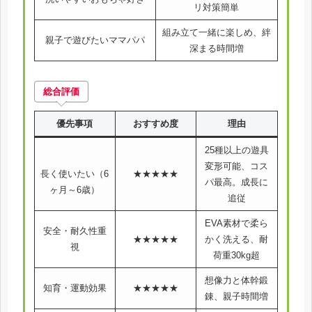
リ対策簡単
組み立て一緒に楽しめ、絆
親子で遊びたいママパパ
深まる時間増
総合評価
優先事項
おすすめ度
理由
25種以上の遊具
変形可能、コス
長く使いたい（6
★★★★★
パ最高。成長に
ヶ月～6歳）
追従
EVA素材で柔ら
安全・耐久性重
★★★★★
かく洗える、耐
視
荷重30kg超
想像力と体幹鍛
知育・運動効果
★★★★★
錬、親子時間増