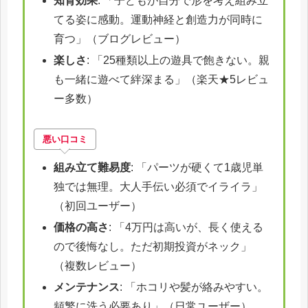
知育効果
: 「子どもが自分で形を考え組み立
てる姿に感動。運動神経と創造力が同時に
育つ」（ブログレビュー）
楽しさ
: 「25種類以上の遊具で飽きない。親
も一緒に遊べて絆深まる」（楽天★5レビュ
ー多数）
悪い口コミ
組み立て難易度
: 「パーツが硬くて1歳児単
独では無理。大人手伝い必須でイライラ」
（初回ユーザー）
価格の高さ
: 「4万円は高いが、長く使える
ので後悔なし。ただ初期投資がネック」
（複数レビュー）
メンテナンス
: 「ホコリや髪が絡みやすい。
頻繁に洗う必要あり」（日常ユーザー）