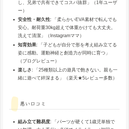
し、兄弟で共有できてコスパ抜群」（1年ユーザ
ー）
安全性・耐久性
: 「柔らかいEVA素材で転んでも
安心。耐荷重30kg超えで体重かけても大丈夫。
洗えて清潔」（Instagramママ）
知育効果
: 「子どもが自分で形を考え組み立てる
姿に感動。運動神経と創造力が同時に育つ」
（ブログレビュー）
楽しさ
: 「25種類以上の遊具で飽きない。親も一
緒に遊べて絆深まる」（楽天★5レビュー多数）
悪い口コミ
組み立て難易度
: 「パーツが硬くて1歳児単独で