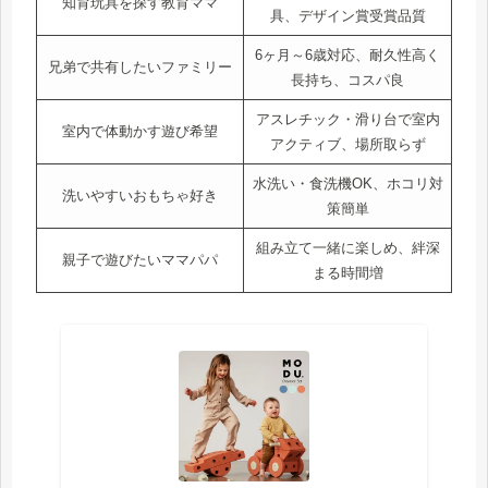
知育玩具を探す教育ママ
具、デザイン賞受賞品質
6ヶ月～6歳対応、耐久性高く
兄弟で共有したいファミリー
長持ち、コスパ良
アスレチック・滑り台で室内
室内で体動かす遊び希望
アクティブ、場所取らず
水洗い・食洗機OK、ホコリ対
洗いやすいおもちゃ好き
策簡単
組み立て一緒に楽しめ、絆深
親子で遊びたいママパパ
まる時間増