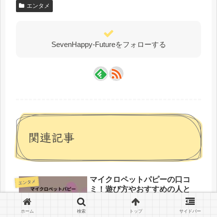
エンタメ
SevenHappy-Futureをフォローする
関連記事
マイクロペットパピーの口コ
エンタメ
ミ！遊び方やおすすめの人と
シリーズ違いの比較も解説！
2025年12月に同時発売されたマイク
ホーム
検索
トップ
サイドバー