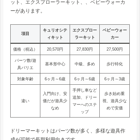
ット、エクスプローラーキット、、ベビーウォーカ
ーがあります。
キュリオシテ
エクスプロー
ベビーウォー
項目
ィキット
ラーキット
カー
価格（税込）
20,570円
27,830円
27,500円
パーツ数/遊
基本形中心
中級、多め
歩行特化
具バリエ
対象年齢
6ヶ月～6歳
6ヶ月～6歳
6ヶ月～3歳
手押し車など
入門向け、安
歩き始め重
追加、ドリー
違い
価だが遊具少
視、遊具少な
マーへのステ
なめ
めで安価
ップ
ドリーマーキットはパーツ数が多く、多様な遊具作
成が可能で長期利用向きです。