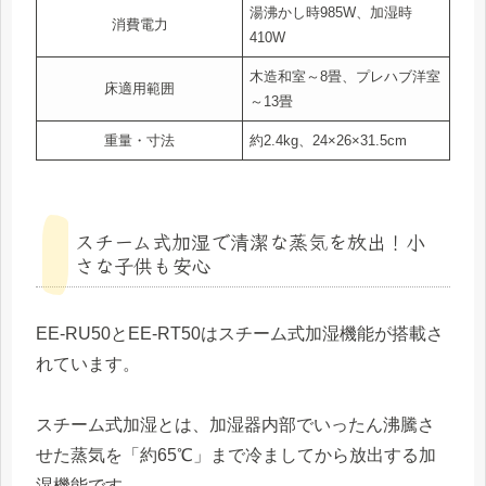
湯沸かし時985W、加湿時
消費電力
410W
木造和室～8畳、プレハブ洋室
床適用範囲
～13畳
重量・寸法
約2.4kg、24×26×31.5cm
スチーム式加湿で清潔な蒸気を放出！小
さな子供も安心
EE-RU50とEE-RT50はスチーム式加湿機能が搭載さ
れています。
スチーム式加湿とは、加湿器内部でいったん沸騰さ
せた蒸気を「約65℃」まで冷ましてから放出する加
湿機能です。