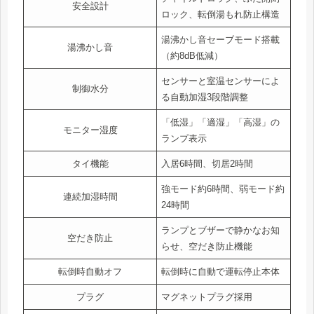
安全設計
ロック、転倒湯もれ防止構造
湯沸かし音セーブモード搭載
湯沸かし音
（約8dB低減）
センサーと室温センサーによ
制御水分
る自動加湿3段階調整
「低湿」「適湿」「高湿」の
モニター湿度
ランプ表示
タイ機能
入居6時間、切居2時間
強モード約6時間、弱モード約
連続加湿時間
24時間
ランプとブザーで静かなお知
空だき防止
らせ、空だき防止機能
転倒時自動オフ
転倒時に自動で運転停止本体
プラグ
マグネットプラグ採用