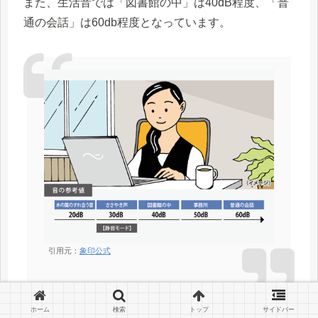
また、生活音では「図書館の中」は40dB程度、「普
通の会話」は60db程度となっています。
引用元：
象印公式
ホーム
検索
トップ
サイドバー