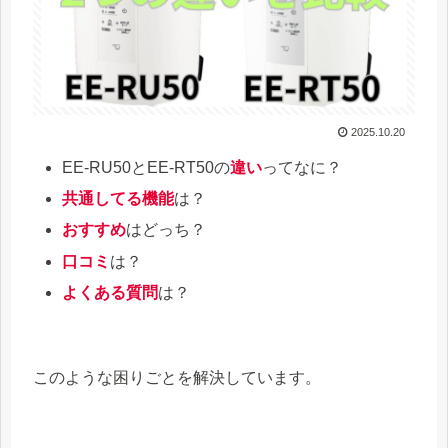
2025.10.20
EE-RU50とEE-RT50の
違い
ってなに？
共通してる機能
は？
おすすめ
はどっち？
口コミ
は？
よくある質問
は？
このような困りごとを解決しています。