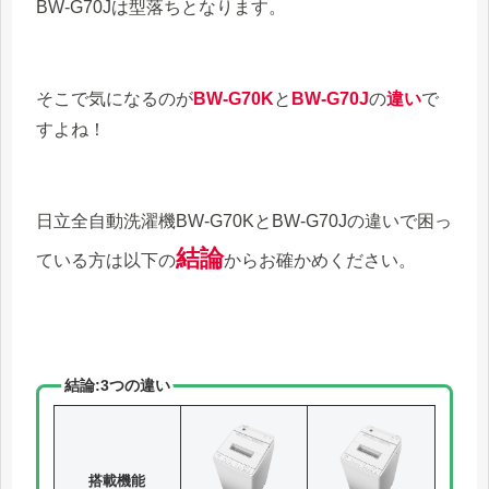
BW-G70Jは型落ちとなります。
そこで気になるのが
BW-G70K
と
BW-G70J
の
違い
で
すよね！
日立全自動洗濯機BW-G70KとBW-G70Jの違いで困っ
結論
ている方は以下の
からお確かめください。
結論:3つの違い
搭載機能