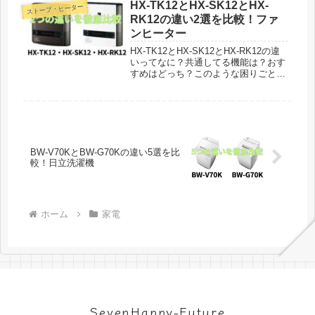
売開始となり、2023年9月1日に販売
HX-TK12とHX-SK12とHX-
ストーブ・ヒーター
開始したEE-...
RK12の違い2選を比較！ファ
ンヒーター
HX-TK12とHX-SK12とHX-RK12の違
いってなに？共通してる機能は？おす
すめはどっち？このような困りごとを
解決しています。シャープのプラズマ
クラスター加湿セラミックファンヒー
ター「HX-TK12」が2024年9月に発売
され、20...
BW-V70KとBW-G70Kの違い5選を比
較！日立洗濯機
ホーム
家電
SevenHappy-Future