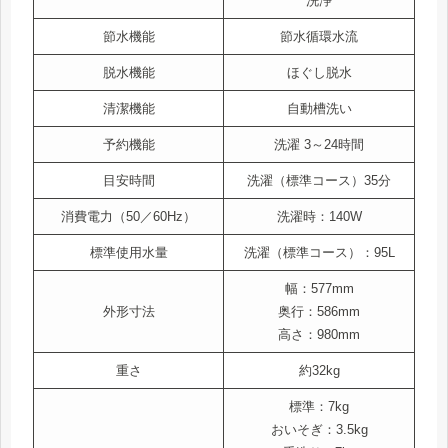
洗浄
節水機能
節水循環水流
脱水機能
ほぐし脱水
清潔機能
自動槽洗い
予約機能
洗濯 3～24時間
目安時間
洗濯（標準コース）35分
消費電力（50／60Hz）
洗濯時：140W
標準使用水量
洗濯（標準コース）：95L
幅：577mm
外形寸法
奥行：586mm
高さ：980mm
重さ
約32kg
標準：7kg
おいそぎ：3.5kg