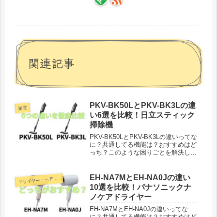
関連記事
PKV-BK50LとPKV-BK3Lの違
家電
い6選を比較！日立スティック
掃除機
PKV-BK50LとPKV-BK3Lの違いってな
に？共通してる機能は？おすすめはど
っち？このような困りごとを解決して
います。日立コードレススティックク
リーナーPKV-BK50Lが2023年12月9日
に発売され、PKV-BK3Lが2024年3...
EH-NA7MとEH-NA0Jの違い
ライヤー・ヘアアイロン
ド
10選を比較！パナソニックナ
ノケアドライヤー
EH-NA7MとEH-NA0Jの違いってな
に？共通してる機能は？おすすめはど