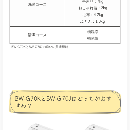
手造り：7kg
洗濯コース
おしゃれ着：2kg
毛布：4.2kg
ふとん：1.8kg
槽洗浄
清潔コース
槽乾燥
BW-G70KとBW-G70Jの違いの共通機能
BW-G70KとBW-G70Jはどっちがおす
すめ？