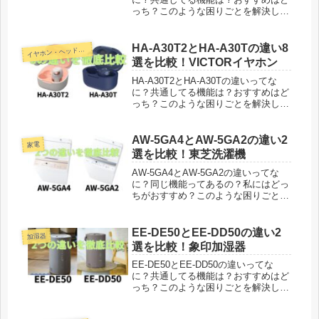
っち？このような困りごとを解決して
います。パナソニックナノケアドライ
ヤー新型モデルEH-NA7Mが2024年9月
1日に発売されました。2022年9月1日
HA-A30T2とHA-A30Tの違い8
イ
ヤホン・ヘッドホン
に発売された...
選を比較！VICTORイヤホン
HA-A30T2とHA-A30Tの違いってな
に？共通してる機能は？おすすめはど
っち？このような困りごとを解決して
います。VICTORワイヤレスイヤホン
「HA-A30T2」が2024年6月20日に発
売され、2022年5月下旬に発売された
AW-5GA4とAW-5GA2の違い2
家電
「HA...
選を比較！東芝洗濯機
AW-5GA4とAW-5GA2の違いってな
に？同じ機能ってあるの？私にはどっ
ちがおすすめ？このような困りごとを
解決しています。東芝洗濯機新型モデ
ルAW-5GA4が2024年11月1日に発売
となり、AW-5GA2は型落ちモデルと
EE-DE50とEE-DD50の違い2
加湿器
なるようですが...
選を比較！象印加湿器
EE-DE50とEE-DD50の違いってな
に？共通してる機能は？おすすめはど
っち？このような困りごとを解決して
います。象印スチーム式加湿器新型モ
デルEE-DE50は、2024年9月1日に販