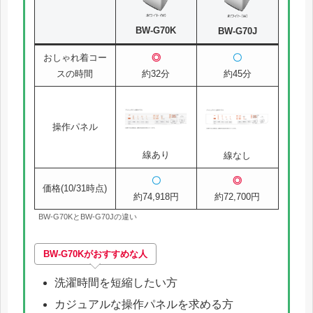
BW-G70K
BW-G70J
おしゃれ着コー
◎
〇
スの時間
約32分
約45分
操作パネル
線あり
線なし
〇
◎
価格(10/31時点)
約74,918円
約72,700円
BW-G70KとBW-G70Jの違い
BW-G70Kがおすすめな人
洗濯時間を短縮したい方
カジュアルな操作パネルを求める方