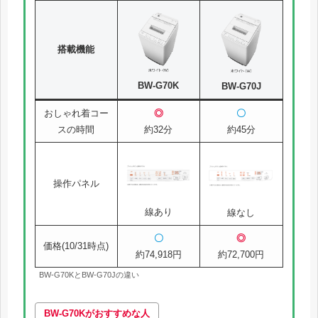
搭載機能
BW-G70K
BW-G70J
おしゃれ着コー
◎
〇
スの時間
約32分
約45分
操作パネル
線あり
線なし
〇
◎
価格(10/31時点)
約74,918円
約72,700円
BW-G70KとBW-G70Jの違い
BW-G70Kがおすすめな人