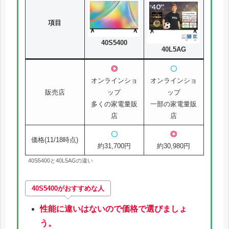
項目
40S5400
40L5AG
◎
〇
オンラインショ
オンラインショ
販売店
ップ
ップ
多くの家電量販
一部の家電量販
店
店
〇
◎
価格(11/18時点)
約31,700円
約30,980円
40S5400と40L5AGの違い
40S5400
がおすすめな人
性能に違いはないので価格で選びましょ
う。