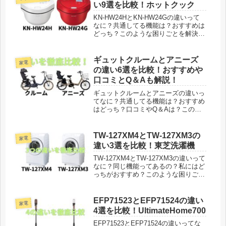
装備前標準装備前標...
い9選を比較！ホットクック
KN-HW24HとKN-HW24Gの違いって
なに？共通してる機能は？おすすめは
どっち？このような困りごとを解決し
ています。ヘルシオホットクック新型
モデルKN-HW24Hが2024年8月22日に
発売され、2024年6月22日に発売され
ギュットクルームとアニーズ
家電
たKN-...
の違い6選を比較！おすすめや
口コミとQ＆Aも解説！
ギュットクルームとアニーズの違いっ
てなに？共通してる機能は？おすすめ
はどっち？口コミやQ＆Aは？このよ
うな困りごとを解決しています。パナ
ソニック電動アシスト自転車ギュット
クルームとアニーズシリーズが人気と
TW-127XM4とTW-127XM3の
家電
なり種類も増えてきました。そこで気
違い3選を比較！東芝洗濯機
に...
TW-127XM4とTW-127XM3の違いって
なに？同じ機能ってあるの？私にはど
っちがおすすめ？このような困りごと
を解決しています。東芝ドラム式洗濯
機ザブーン新型モデルTW-127XM4が
2024年10月1日に発売となり、TW-
EFP71523とEFP71524の違い
家電
127XM...
4選を比較！UltimateHome700
EFP71523とEFP71524の違いってな