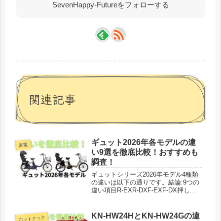
SevenHappy-Futureをフォローする
関連記事
ギュット2026年各モデルの違
家電
い9選を徹底比較！おすすめも
調査！
ギュットシリーズ2026年モデル4種類
の違いは以下の通りです。結論:9つの
違い項目R-EXR-DXF-EXF-DX押し歩
きモード◎あり✕なし◎あり✕なしラ
クイック◎あり✕なし◎あり✕なしチ
ャイルドシート後ろ標準装備後ろ標準
KN-HW24HとKN-HW24Gの違
ホットクック