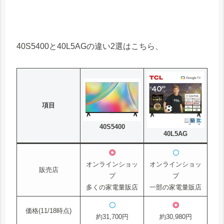
40S5400と40L5AGの違い2選はこちら、
項目
40S5400
40L5AG
◎
〇
オンラインショッ
オンラインショッ
販売店
プ
プ
多くの家電量販店
一部の家電量販店
〇
◎
価格(11/18時点)
約31,700円
約30,980円