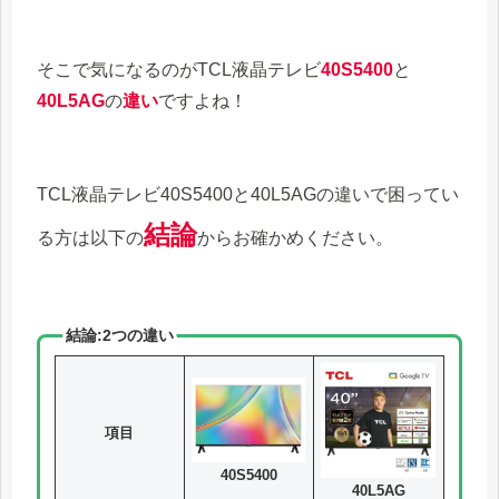
そこで気になるのがTCL液晶テレビ
40S5400
と
40L5AG
の
違い
ですよね！
TCL液晶テレビ40S5400と40L5AGの違いで困ってい
結論
る方は以下の
からお確かめください。
結論:2つの違い
項目
40S5400
40L5AG