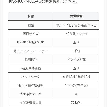
40S5400と40L5AGの共通機能はこちら、
特徴
共通機能
種類
フルハイビジョン液晶テレビ
画面サイズ
40 V型(インチ)
BS 4K/110度CS 4K
あり
地上デジタルチューナー
2系統
録画機能
ドライブ内蔵
2番組同時録画
あり
ネットワーク
有線LAN / 無線LAN
省エネ基準達成率
107%(2026年度)
省エネ性マーク
○
年間消費電力量
76 kWh