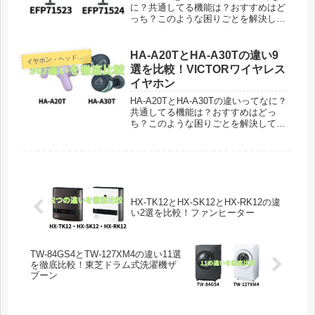
に？共通してる機能は？おすすめはど
っち？このような困りごとを解決して
います。エレクトロラックス
UltimateHome700軽量コードレスステ
ィッククリーナー「EFP71523」が
HA-A20TとHA-A30Tの違い9
イ
ヤホン・ヘッドホン
2024年2月...
選を比較！VICTORワイヤレス
イヤホン
HA-A20TとHA-A30Tの違いってなに？
共通してる機能は？おすすめはどっ
ち？このような困りごとを解決してい
ます。VICTORワイヤレスイヤホン
「HA-A20T」が2023年5月23日に発売
され、2022年5月下旬に発売された
「HA-A...
HX-TK12とHX-SK12とHX-RK12の違
い2選を比較！ファンヒーター
TW-84GS4とTW-127XM4の違い11選
を徹底比較！東芝ドラム式洗濯機ザ
ブーン